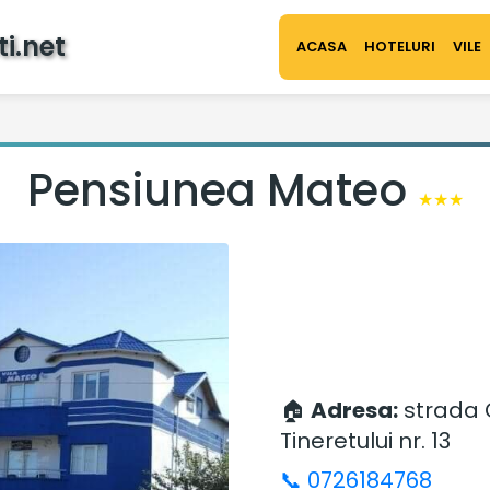
i.net
ACASA
HOTELURI
VILE
Pensiunea Mateo
★★★
🏠
Adresa:
strada 
Tineretului nr. 13
📞 0726184768