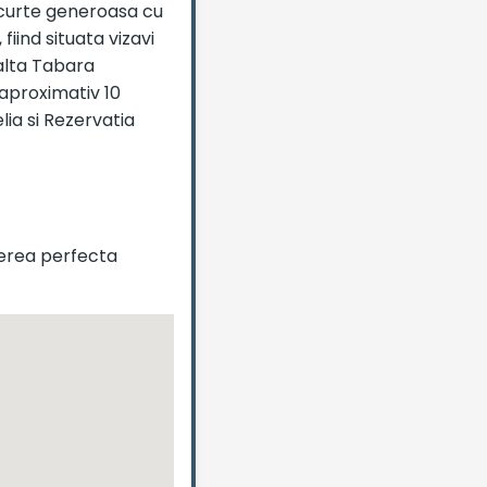
 curte generoasa cu
fiind situata vizavi
Halta Tabara
 aproximativ 10
lia si Rezervatia
gerea perfecta