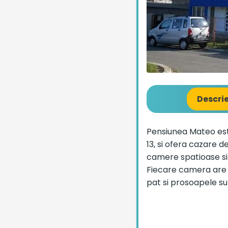
Descri
Pensiunea Mateo este
13, si ofera cazare d
camere spatioase si r
Fiecare camera are un
pat si prosoapele su