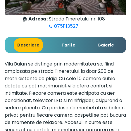
🏠
Adresa:
Strada Tineretului nr. 108
📞 0751113527
Descriere
Tarife
Galerie
Vila Balan se distinge prin modernitatea sa, fiind
amplasata pe strada Tineretului, la doar 200 de
metri distanta de plaja. Cu cele 10 camere duble
dotate cu pat matrimonial, vila ofera confort si
intimitate. Fiecare camera este echipata cu aer
conditionat, televizor LED si minifrigider, asigurand o
sedere placuta. Cu pardoseala mochetata si balcon
privat pentru fiecare camera, oaspetii se pot bucura
de momente de relaxare. Accesul in curte este
securizat cu cartele magnetice, iar parcarea este