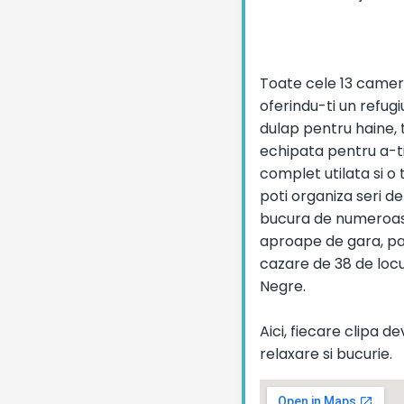
Toate cele 13 camere 
oferindu-ti un refugi
dulap pentru haine, 
echipata pentru a-ti
complet utilata si o
poti organiza seri de
bucura de numeroasele
aproape de gara, par
cazare de 38 de locu
Negre.
Aici, fiecare clipa d
relaxare si bucurie.