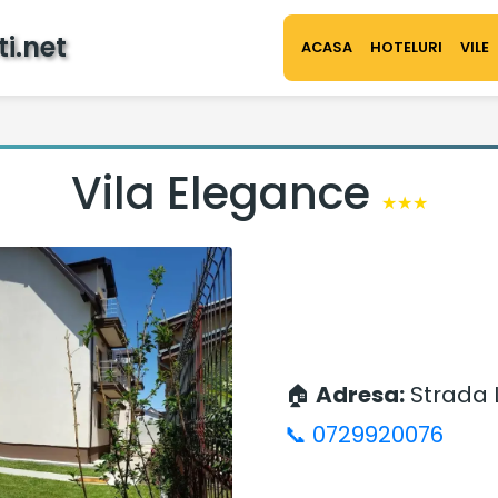
i.net
ACASA
HOTELURI
VILE
Vila Elegance
★★★
🏠
Adresa:
Strada Li
📞 0729920076