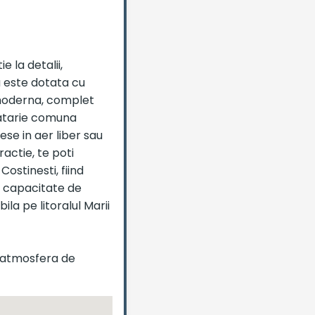
 la detalii,
ra este dotata cu
a moderna, complet
catarie comuna
se in aer liber sau
ractie, te poti
ostinesti, fiind
 o capacitate de
la pe litoralul Marii
 o atmosfera de