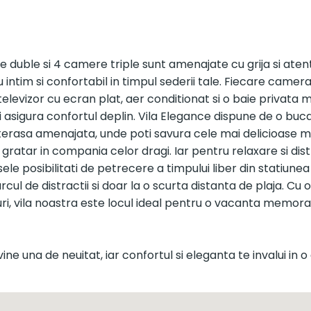
duble si 4 camere triple sunt amenajate cu grija si atentie
u intim si confortabil in timpul sederii tale. Fiecare came
televizor cu ecran plat, aer conditionat si o baie privat
 asigura confortul deplin. Vila Elegance dispune de o bu
 terasa amenajata, unde poti savura cele mai delicioase me
 gratar in compania celor dragi. Iar pentru relaxare si dist
 posibilitati de petrecere a timpului liber din statiunea C
cul de distractii si doar la o scurta distanta de plaja. Cu
ri, vila noastra este locul ideal pentru o vacanta memorabi
evine una de neuitat, iar confortul si eleganta te invalui in