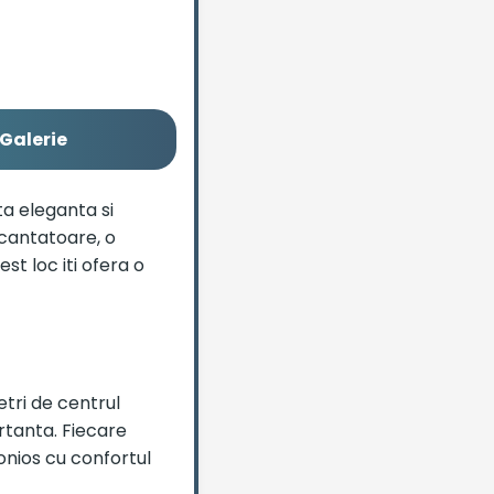
Galerie
ta eleganta si
ncantatoare, o
est loc iti ofera o
etri de centrul
rtanta. Fiecare
nios cu confortul