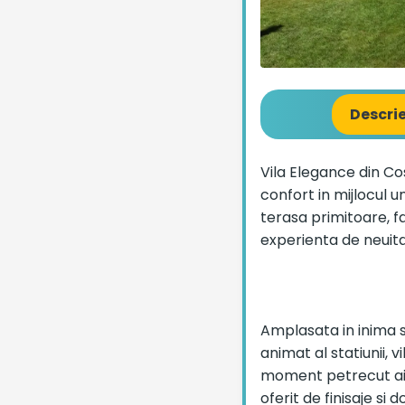
Descri
Vila Elegance din Co
confort in mijlocul u
terasa primitoare, fac
experienta de neuita
Amplasata in inima s
animat al statiunii,
moment petrecut aic
oferit de finisaje si 