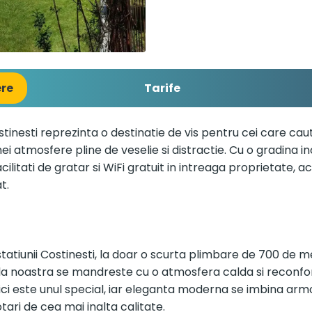
ere
Tarife
stinesti reprezinta o destinatie de vis pentru cei care cau
nei atmosfere pline de veselie si distractie. Cu o gradina i
ilitati de gratar si WiFi gratuit in intreaga proprietate, ac
t.
tatiunii Costinesti, la doar o scurta plimbare de 700 de m
 vila noastra se mandreste cu o atmosfera calda si reconfo
i este unul special, iar eleganta moderna se imbina armo
dotari de cea mai inalta calitate.