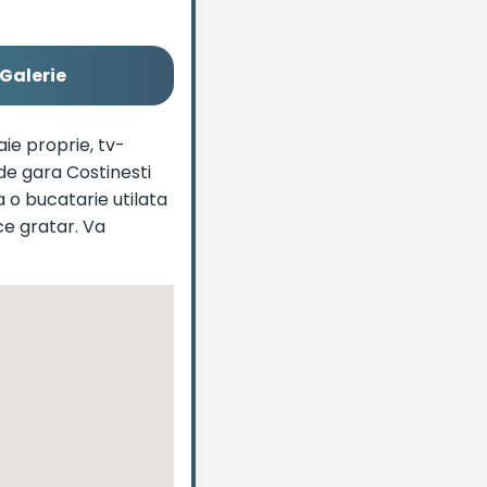
Galerie
aie proprie, tv-
 de gara Costinesti
o bucatarie utilata
ce gratar. Va