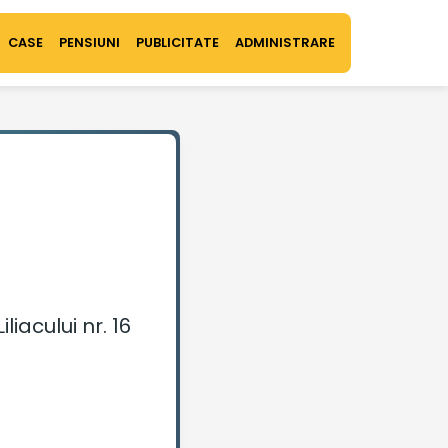
CASE
PENSIUNI
PUBLICITATE
ADMINISTRARE
liacului nr. 16