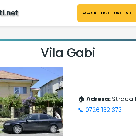
i.net
ACASA
HOTELURI
VILE
Vila Gabi
🏠
Adresa:
Strada Li
📞 0726 132 373