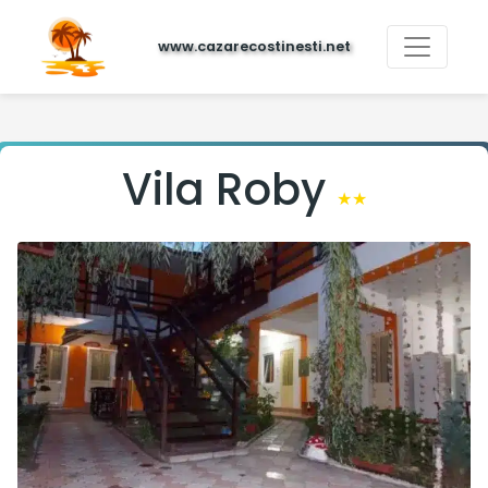
www.cazarecostinesti.net
Vila Roby
★★