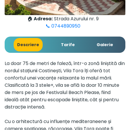
🏠
Adresa:
Strada Azurului nr. 9
📞 0744890950
Descriere
Tarife
Galerie
La doar 75 de metri de faleză, într-o zonă liniștită din
nordul stațiunii Costinești, Vila Tora îți oferă tot
confortul unei vacanțe relaxante la malul mării.
Clasificată la 3 stele+, vila se află la doar 10 minute
de mers pe jos de Festivalul Beach Please, fiind
ideală atât pentru escapade liniștite, cât și pentru
distracție intensă.
Cu o arhitectură cu influențe mediteraneene și
camere spațioase, răcoroase, Vila Tora poate fi