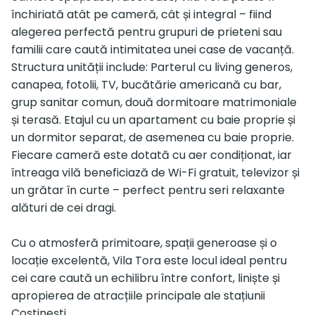
închiriată atât pe cameră, cât și integral – fiind
alegerea perfectă pentru grupuri de prieteni sau
familii care caută intimitatea unei case de vacanță.
Structura unității include: Parterul cu living generos,
canapea, fotolii, TV, bucătărie americană cu bar,
grup sanitar comun, două dormitoare matrimoniale
și terasă. Etajul cu un apartament cu baie proprie și
un dormitor separat, de asemenea cu baie proprie.
Fiecare cameră este dotată cu aer condiționat, iar
întreaga vilă beneficiază de Wi-Fi gratuit, televizor și
un grătar în curte – perfect pentru seri relaxante
alături de cei dragi.
Cu o atmosferă primitoare, spații generoase și o
locație excelentă, Vila Tora este locul ideal pentru
cei care caută un echilibru între confort, liniște și
apropierea de atracțiile principale ale stațiunii
Costinești.